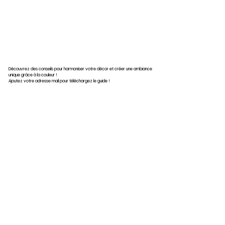
Découvrez des conseils pour harmoniser votre décor et créer une ambiance
unique grâce à la couleur !
Ajoutez votre adresse mail
pour téléchargez le guide !