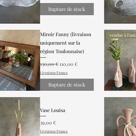
Rupture de stock
Miroir Fanny (livraison
ven
uniquement sur la
région Toulonnaise)
Prix original
Prix promotionnel
130,00 €
110,00 €
Livraison France
Rupture de stock
Vase Louisa
Prix
39,00 €
Livraison France