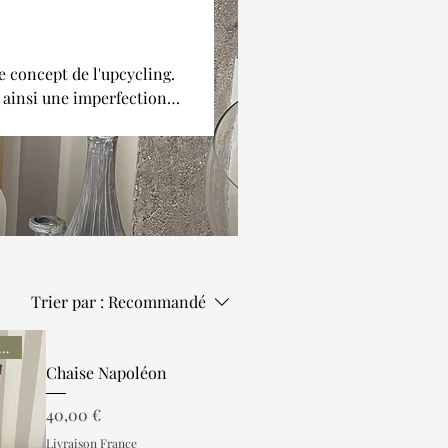
le concept de l'upcycling.
t ainsi une imperfection
abi Sabi ou méditerranéen.
Trier par :
Recommandé
due à l'unité
Chaise Napoléon
Prix
40,00 €
Livraison France