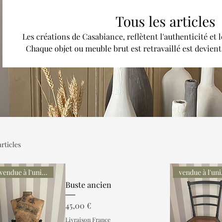
Tous les articles
Les créations de Casabiance, reflètent l'authenticité et 
Chaque objet ou meuble brut est retravaillé est devien
parfaite, lui offrant une seconde vie dans un pur style W
articles
vendue à l'unité
ven
Buste ancien
Prix
45,00 €
Livraison France