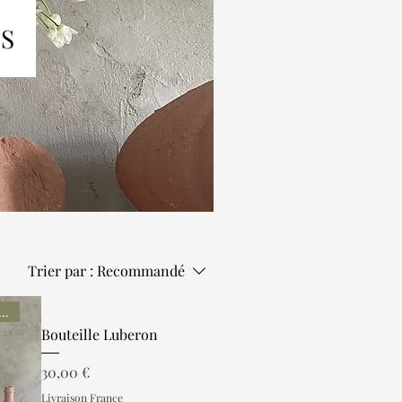
ES
Trier par :
Recommandé
due à l'unité
Bouteille Luberon
Prix
30,00 €
Livraison France